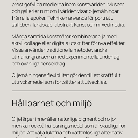
prestigefyllda medierna inom konstvärlden. Museer
och gallerier runt om i världen visar oljemålningar
från alla epoker. Tekniken används för porträtt,
stilleben, landskap, abstrakt konst och mixed media.
Många samtida konstnärer kombinerar olja med
akryl, collage eller digitala utskrifter för nya effekter.
Vissa använder traditionella metoder, andra
utmanar gränserna med experimentella underlag
och ovanliga penseldrag.
Oljemålningens flexibilitet gör den till ett kraftfullt
uttrycksmedel som fortsätter att utvecklas.
Hållbarhet och miljö
Oljefärger innehåller naturliga pigment och oljor
men kan också ha lösningsmedel som är skadliga för
miljön. Att välja luktfria och vattenlösliga alternativ