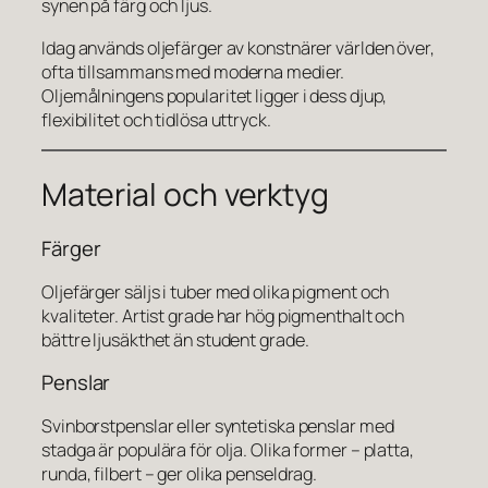
synen på färg och ljus.
Idag används oljefärger av konstnärer världen över,
ofta tillsammans med moderna medier.
Oljemålningens popularitet ligger i dess djup,
flexibilitet och tidlösa uttryck.
Material och verktyg
Färger
Oljefärger säljs i tuber med olika pigment och
kvaliteter. Artist grade har hög pigmenthalt och
bättre ljusäkthet än student grade.
Penslar
Svinborstpenslar eller syntetiska penslar med
stadga är populära för olja. Olika former – platta,
runda, filbert – ger olika penseldrag.