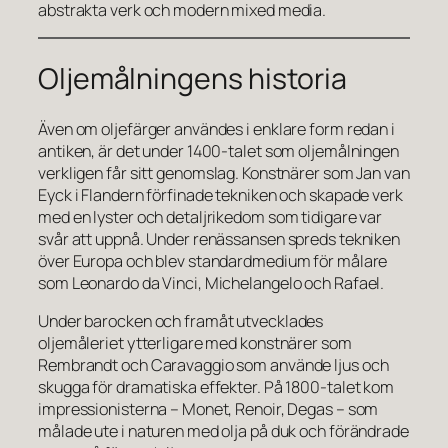
abstrakta verk och modern mixed media.
Oljemålningens historia
Även om oljefärger användes i enklare form redan i
antiken, är det under 1400-talet som oljemålningen
verkligen får sitt genomslag. Konstnärer som Jan van
Eyck i Flandern förfinade tekniken och skapade verk
med en lyster och detaljrikedom som tidigare var
svår att uppnå. Under renässansen spreds tekniken
över Europa och blev standardmedium för målare
som Leonardo da Vinci, Michelangelo och Rafael.
Under barocken och framåt utvecklades
oljemåleriet ytterligare med konstnärer som
Rembrandt och Caravaggio som använde ljus och
skugga för dramatiska effekter. På 1800-talet kom
impressionisterna – Monet, Renoir, Degas – som
målade ute i naturen med olja på duk och förändrade