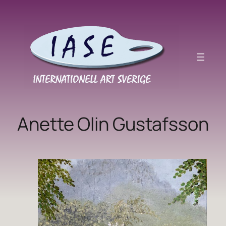
Hoppa
till
innehåll
Anette Olin Gustafsson