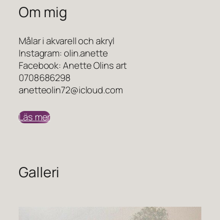
Om mig
Målar i akvarell och akryl
Instagram: olin.anette
Facebook: Anette Olins art
0708686298
anetteolin72@icloud.com
Läs mer
Galleri