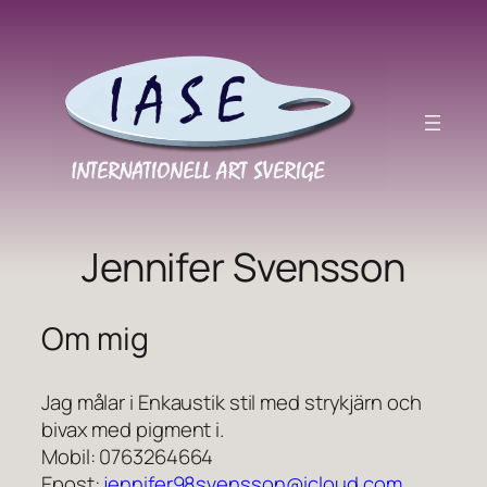
Hoppa
till
innehåll
Jennifer Svensson
Om mig
Jag målar i Enkaustik stil med strykjärn och
bivax med pigment i.
Mobil: 0763264664
Epost:
jennifer98svensson@icloud.com