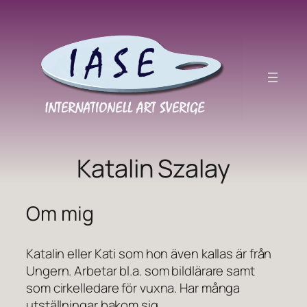
Hoppa
till
innehåll
Katalin Szalay
Om mig
Katalin eller Kati som hon även kallas är från
Ungern. Arbetar bl.a. som bildlärare samt
som cirkelledare för vuxna. Har många
utställningar bakom sig.