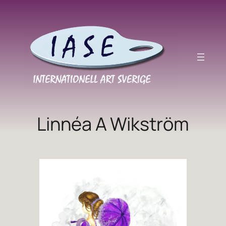
Hoppa
till
innehåll
Linnéa A Wikström