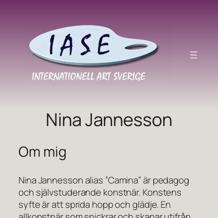
Hoppa
till
innehåll
Nina Jannesson
Om mig
Nina Jannesson alias ”Camina” är pedagog
och självstuderande konstnär. Konstens
syfte är att sprida hopp och glädje. En
allkonstnär som snickrar och skapar utifrån