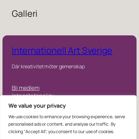
Galleri
Internationell Art Sverige
Där kreativitet möter gemenskap
Bli medlem
Integritetspolicy
We value your privacy
Instagram
Facebook
We use cookies to enhance your browsing experience, serve
personalised ads or content, and analyse our traffic. By
Copyright © 2025 – 2026
info@
iase
.se
clicking "Accept All", you consent to our use of cookies.