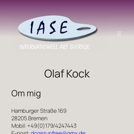
Hoppa
till
innehåll
Olaf Kock
Om mig
Hamburger Straße 169
28205 Bremen
Mobil: +49(0)179/4247443
E-post:
dogsrunfree@gmx.de