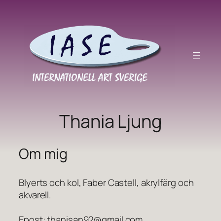
Hoppa
till
innehåll
Thania Ljung
Om mig
Blyerts och kol, Faber Castell, akrylfärg och
akvarell.
Epost: thanisan92@gmail.com