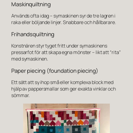
Maskinquiltning
Används ofta idag – symaskinen syr de tre lagren i
raka eller böljande linjer. Snabbare och hållbarare.
Frihandsquiltning
Konstnären styr tyget fritt under symaskinens
pressarfot för att skapa egna mönster – likt att “rita”
med symaskinen.
Paper piecing (foundation piecing)
Ett sätt att sy ihop små eller komplexa block med
hjälp av pappersmallar som ger exakta vinklar och
sömmar.