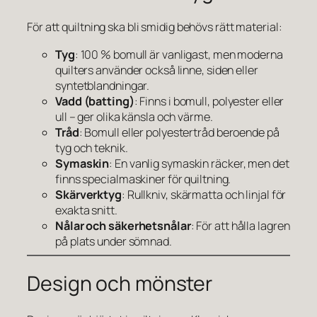
För att quiltning ska bli smidig behövs rätt material:
Tyg
: 100 % bomull är vanligast, men moderna
quilters använder också linne, siden eller
syntetblandningar.
Vadd (batting)
: Finns i bomull, polyester eller
ull – ger olika känsla och värme.
Tråd
: Bomull eller polyestertråd beroende på
tyg och teknik.
Symaskin
: En vanlig symaskin räcker, men det
finns specialmaskiner för quiltning.
Skärverktyg
: Rullkniv, skärmatta och linjal för
exakta snitt.
Nålar och säkerhetsnålar
: För att hålla lagren
på plats under sömnad.
Design och mönster