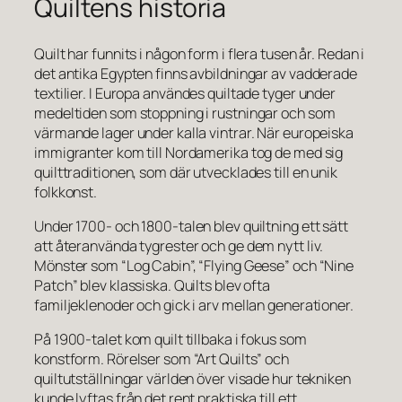
Quiltens historia
Quilt har funnits i någon form i flera tusen år. Redan i
det antika Egypten finns avbildningar av vadderade
textilier. I Europa användes quiltade tyger under
medeltiden som stoppning i rustningar och som
värmande lager under kalla vintrar. När europeiska
immigranter kom till Nordamerika tog de med sig
quilttraditionen, som där utvecklades till en unik
folkkonst.
Under 1700- och 1800-talen blev quiltning ett sätt
att återanvända tygrester och ge dem nytt liv.
Mönster som “Log Cabin”, “Flying Geese” och “Nine
Patch” blev klassiska. Quilts blev ofta
familjeklenoder och gick i arv mellan generationer.
På 1900-talet kom quilt tillbaka i fokus som
konstform. Rörelser som “Art Quilts” och
quiltutställningar världen över visade hur tekniken
kunde lyftas från det rent praktiska till ett