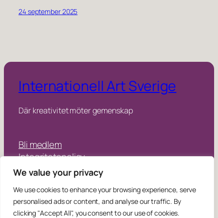
24 september 2025
Internationell Art Sverige
Där kreativitet möter gemenskap
Bli medlem
Integritetspolicy
We value your privacy
Instagram
Facebook
We use cookies to enhance your browsing experience, serve
personalised ads or content, and analyse our traffic. By
Copyright © 2025 – 2026
info@
iase
.se
clicking "Accept All", you consent to our use of cookies.