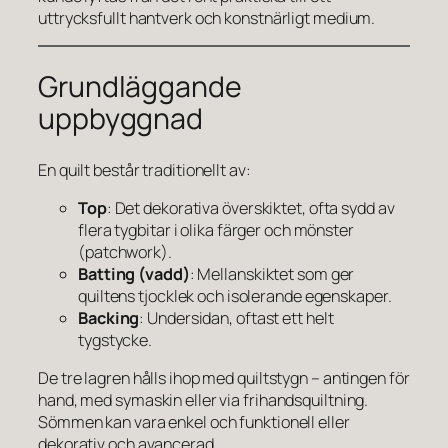
uttrycksfullt hantverk och konstnärligt medium.
Grundläggande
uppbyggnad
En quilt består traditionellt av:
Top
: Det dekorativa överskiktet, ofta sydd av
flera tygbitar i olika färger och mönster
(patchwork).
Batting (vadd)
: Mellanskiktet som ger
quiltens tjocklek och isolerande egenskaper.
Backing
: Undersidan, oftast ett helt
tygstycke.
De tre lagren hålls ihop med quiltstygn – antingen för
hand, med symaskin eller via frihandsquiltning.
Sömmen kan vara enkel och funktionell eller
dekorativ och avancerad.