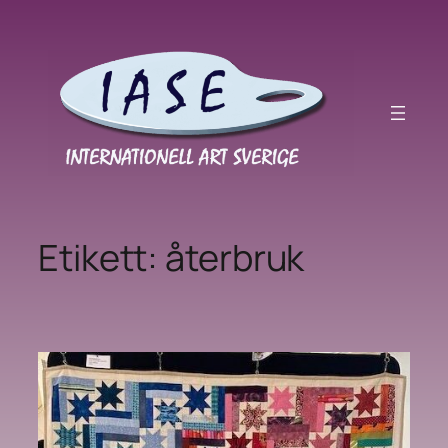
Hoppa
till
innehåll
Etikett:
återbruk