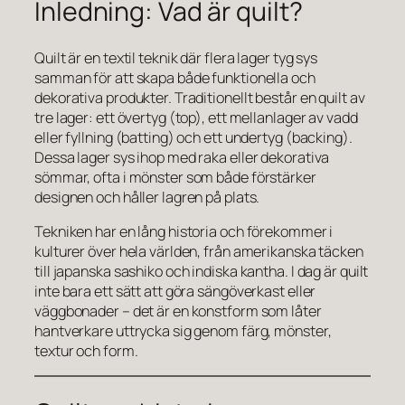
Inledning: Vad är quilt?
Quilt är en textil teknik där flera lager tyg sys
samman för att skapa både funktionella och
dekorativa produkter. Traditionellt består en quilt av
tre lager: ett övertyg (top), ett mellanlager av vadd
eller fyllning (batting) och ett undertyg (backing).
Dessa lager sys ihop med raka eller dekorativa
sömmar, ofta i mönster som både förstärker
designen och håller lagren på plats.
Tekniken har en lång historia och förekommer i
kulturer över hela världen, från amerikanska täcken
till japanska sashiko och indiska kantha. I dag är quilt
inte bara ett sätt att göra sängöverkast eller
väggbonader – det är en konstform som låter
hantverkare uttrycka sig genom färg, mönster,
textur och form.