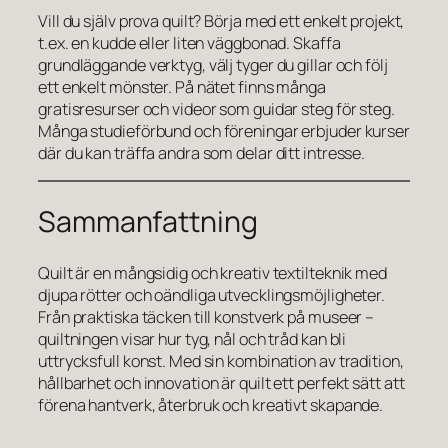
Vill du själv prova quilt? Börja med ett enkelt projekt,
t.ex. en kudde eller liten väggbonad. Skaffa
grundläggande verktyg, välj tyger du gillar och följ
ett enkelt mönster. På nätet finns många
gratisresurser och videor som guidar steg för steg.
Många studieförbund och föreningar erbjuder kurser
där du kan träffa andra som delar ditt intresse.
Sammanfattning
Quilt är en mångsidig och kreativ textilteknik med
djupa rötter och oändliga utvecklingsmöjligheter.
Från praktiska täcken till konstverk på museer –
quiltningen visar hur tyg, nål och tråd kan bli
uttrycksfull konst. Med sin kombination av tradition,
hållbarhet och innovation är quilt ett perfekt sätt att
förena hantverk, återbruk och kreativt skapande.