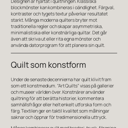
Designen är hjärtat i quiltningen. Klassiska
blockmönster kan kombineras i oändlighet. Färgval,
kontraster och tygets textur påverkar resultatet
starkt. Många moderna quilters bryter mot
traditionella regler och skapar asymmetriska,
minimalistiska eller konstnärliga quiltar. Det går
även att skriva ut eller rita egna mönster och
använda datorprogram för att planera sin quilt.
Quilt som konstform
Under de senaste decennierna har quilt klivit fram
som ett konstmedium. “Art Quilts” visas på gallerier
och museer världen över. Konstnärer använder
quiltning för att berätta historier, kommentera
samhällsfrågor eller helt enkelt utforska form och
färg. Textilen ger en taktil kvalitet som målningar
saknar och öppnar för tredimensionella uttryck.
Många kombinerar quilt med broderi, tryck, färgning