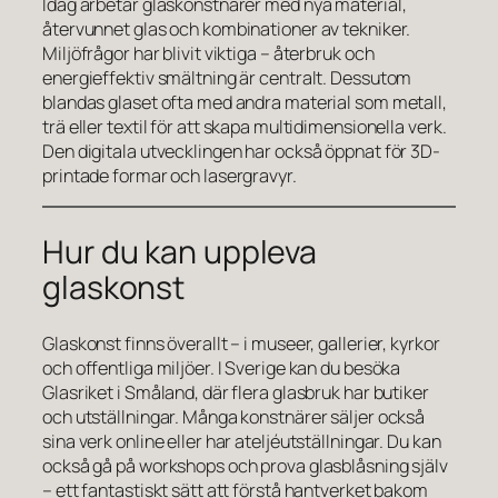
Idag arbetar glaskonstnärer med nya material,
återvunnet glas och kombinationer av tekniker.
Miljöfrågor har blivit viktiga – återbruk och
energieffektiv smältning är centralt. Dessutom
blandas glaset ofta med andra material som metall,
trä eller textil för att skapa multidimensionella verk.
Den digitala utvecklingen har också öppnat för 3D-
printade formar och lasergravyr.
Hur du kan uppleva
glaskonst
Glaskonst finns överallt – i museer, gallerier, kyrkor
och offentliga miljöer. I Sverige kan du besöka
Glasriket i Småland, där flera glasbruk har butiker
och utställningar. Många konstnärer säljer också
sina verk online eller har ateljéutställningar. Du kan
också gå på workshops och prova glasblåsning själv
– ett fantastiskt sätt att förstå hantverket bakom