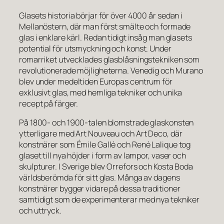
Glasets historia börjar för över 4000 år sedan i
Mellanöstern, där man först smälte och formade
glas i enklare kärl. Redan tidigt insåg man glasets
potential för utsmyckning och konst. Under
romarriket utvecklades glasblåsningstekniken som
revolutionerade möjligheterna. Venedig och Murano
blev under medeltiden Europas centrum för
exklusivt glas, med hemliga tekniker och unika
recept på färger.
På 1800- och 1900-talen blomstrade glaskonsten
ytterligare med Art Nouveau och Art Deco, där
konstnärer som Émile Gallé och René Lalique tog
glaset till nya höjder i form av lampor, vaser och
skulpturer. I Sverige blev Orrefors och Kosta Boda
världsberömda för sitt glas. Många av dagens
konstnärer bygger vidare på dessa traditioner
samtidigt som de experimenterar med nya tekniker
och uttryck.