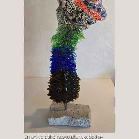
En unik glaskonstskulptur skapad av