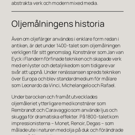
abstrakta verk och modern mixed media.
Oljemålningens historia
Även om oljefärger användes i enklare form redan i
antiken, är det under 1400-talet som oljemålningen
verkligen får sitt genomslag. Konstnärer som Jan van
Eyck i Flandern förfinade tekniken och skapade verk
med en lyster och detaljrikedom som tidigare var
svår att uppnå. Under renässansen spreds tekniken
över Europa och blev standardmedium för målare
som Leonardo da Vinci, Michelangelo och Rafael.
Under barocken och framåt utvecklades
oljemåleriet ytterligare med konstnärer som
Rembrandt och Caravaggio som använde ljus och
skugga för dramatiska effekter. På 1800-talet kom
impressionisterna – Monet, Renoir, Degas – som
målade ute i naturen med olja på duk och förändrade