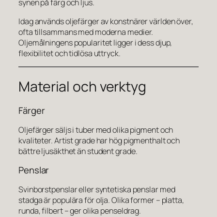
synen på färg och ljus.
Idag används oljefärger av konstnärer världen över,
ofta tillsammans med moderna medier.
Oljemålningens popularitet ligger i dess djup,
flexibilitet och tidlösa uttryck.
Material och verktyg
Färger
Oljefärger säljs i tuber med olika pigment och
kvaliteter. Artist grade har hög pigmenthalt och
bättre ljusäkthet än student grade.
Penslar
Svinborstpenslar eller syntetiska penslar med
stadga är populära för olja. Olika former – platta,
runda, filbert – ger olika penseldrag.