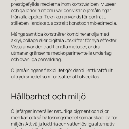
prestigefyllda medierna inom konstvärlden. Museer
och gallerier runt om i världen visar oljemålningar
från alla epoker. Tekniken används för porträtt,
stilleben, landskap, abstrakt konst och mixed media.
Många samtida konstnärer kombinerar olja med
akryl, collage eller digitala utskrifter för nya effekter.
Vissa använder traditionella metoder, andra
utmanar gränserna med experimentella underlag
och ovanliga penseldrag.
Oljemålningens flexibilitet gör den till ett kraftfullt
uttrycksmedel som fortsätter att utvecklas.
Hållbarhet och miljö
Oljefärger innehåller naturliga pigment och oljor
men kan också ha lösningsmedel som är skadliga för
miljön. Att välja luktfria och vattenlösliga alternativ