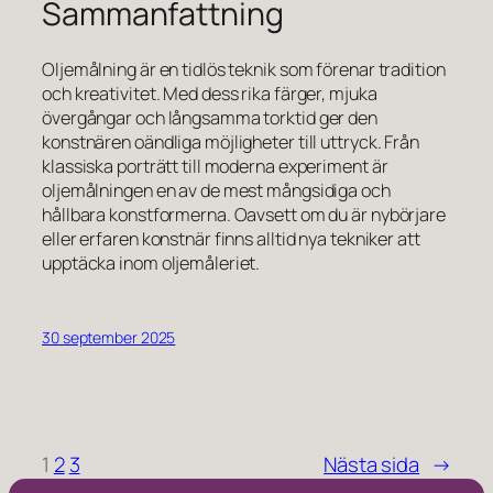
Sammanfattning
Oljemålning är en tidlös teknik som förenar tradition
och kreativitet. Med dess rika färger, mjuka
övergångar och långsamma torktid ger den
konstnären oändliga möjligheter till uttryck. Från
klassiska porträtt till moderna experiment är
oljemålningen en av de mest mångsidiga och
hållbara konstformerna. Oavsett om du är nybörjare
eller erfaren konstnär finns alltid nya tekniker att
upptäcka inom oljemåleriet.
30 september 2025
1
2
3
Nästa sida
→