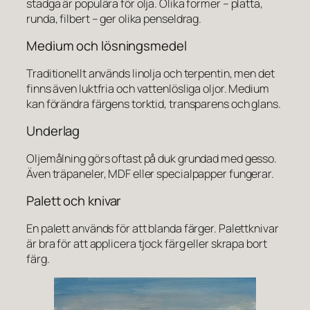
stadga är populära för olja. Olika former – platta,
runda, filbert – ger olika penseldrag.
Medium och lösningsmedel
Traditionellt används linolja och terpentin, men det
finns även luktfria och vattenlösliga oljor. Medium
kan förändra färgens torktid, transparens och glans.
Underlag
Oljemålning görs oftast på duk grundad med gesso.
Även träpaneler, MDF eller specialpapper fungerar.
Palett och knivar
En palett används för att blanda färger. Palettknivar
är bra för att applicera tjock färg eller skrapa bort
färg.