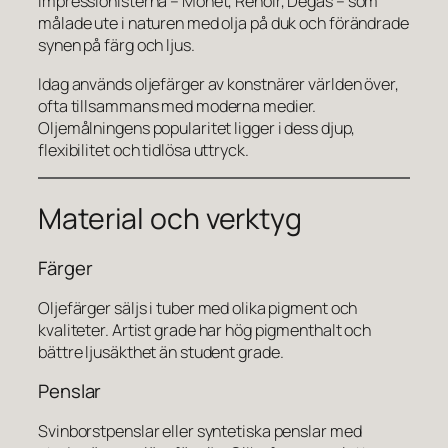
impressionisterna – Monet, Renoir, Degas – som
målade ute i naturen med olja på duk och förändrade
synen på färg och ljus.
Idag används oljefärger av konstnärer världen över,
ofta tillsammans med moderna medier.
Oljemålningens popularitet ligger i dess djup,
flexibilitet och tidlösa uttryck.
Material och verktyg
Färger
Oljefärger säljs i tuber med olika pigment och
kvaliteter. Artist grade har hög pigmenthalt och
bättre ljusäkthet än student grade.
Penslar
Svinborstpenslar eller syntetiska penslar med