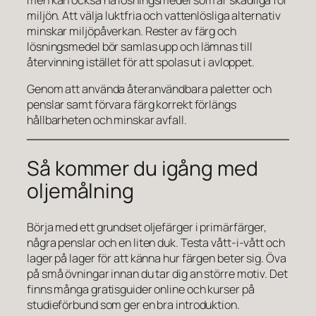
miljön. Att välja luktfria och vattenlösliga alternativ
minskar miljöpåverkan. Rester av färg och
lösningsmedel bör samlas upp och lämnas till
återvinning istället för att spolas ut i avloppet.
Genom att använda återanvändbara paletter och
penslar samt förvara färg korrekt förlängs
hållbarheten och minskar avfall.
Så kommer du igång med
oljemålning
Börja med ett grundset oljefärger i primärfärger,
några penslar och en liten duk. Testa vått-i-vått och
lager på lager för att känna hur färgen beter sig. Öva
på små övningar innan du tar dig an större motiv. Det
finns många gratisguider online och kurser på
studieförbund som ger en bra introduktion.