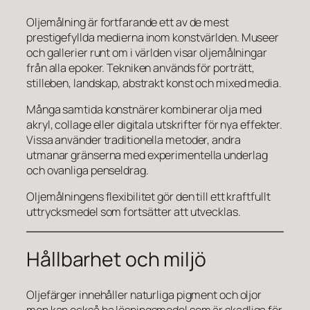
Oljemålning är fortfarande ett av de mest
prestigefyllda medierna inom konstvärlden. Museer
och gallerier runt om i världen visar oljemålningar
från alla epoker. Tekniken används för porträtt,
stilleben, landskap, abstrakt konst och mixed media.
Många samtida konstnärer kombinerar olja med
akryl, collage eller digitala utskrifter för nya effekter.
Vissa använder traditionella metoder, andra
utmanar gränserna med experimentella underlag
och ovanliga penseldrag.
Oljemålningens flexibilitet gör den till ett kraftfullt
uttrycksmedel som fortsätter att utvecklas.
Hållbarhet och miljö
Oljefärger innehåller naturliga pigment och oljor
men kan också ha lösningsmedel som är skadliga för