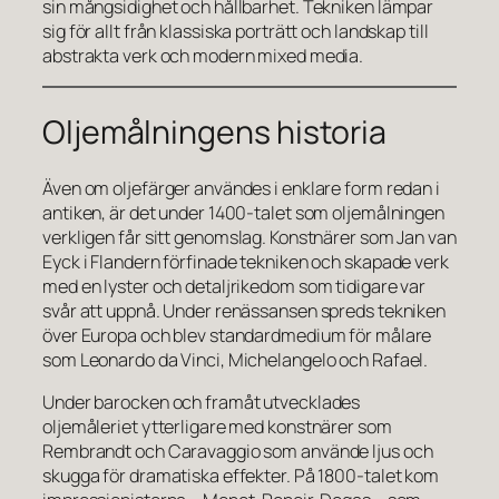
sin mångsidighet och hållbarhet. Tekniken lämpar
sig för allt från klassiska porträtt och landskap till
abstrakta verk och modern mixed media.
Oljemålningens historia
Även om oljefärger användes i enklare form redan i
antiken, är det under 1400-talet som oljemålningen
verkligen får sitt genomslag. Konstnärer som Jan van
Eyck i Flandern förfinade tekniken och skapade verk
med en lyster och detaljrikedom som tidigare var
svår att uppnå. Under renässansen spreds tekniken
över Europa och blev standardmedium för målare
som Leonardo da Vinci, Michelangelo och Rafael.
Under barocken och framåt utvecklades
oljemåleriet ytterligare med konstnärer som
Rembrandt och Caravaggio som använde ljus och
skugga för dramatiska effekter. På 1800-talet kom